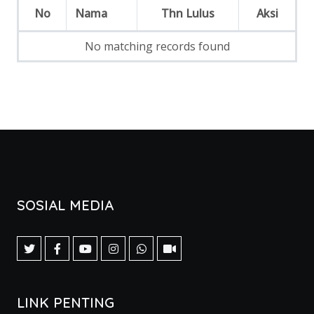
No
Nama
Thn Lulus
Aksi
No matching records found
SOSIAL MEDIA
LINK PENTING