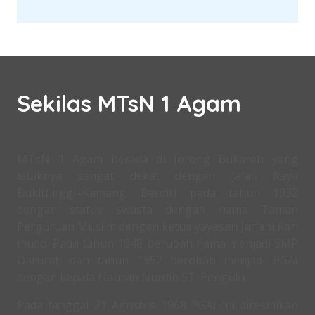
Sekilas MTsN 1 Agam
MTsN 1 Agam berada di Jorong Bukareh yang
letaknya sangat dekat dengan Jalan Raya
Bukittinggi–Kamang. Berdiri pada tahun 1932
dengan status swasta dengan nama Taman
Perguruan Muslim dengan ketua yayasan Jarjani Kari
mudo. Pada tahun 1948 berubah nama menjadi SMP
Darurat, dan tahun 1952 berobah menjadi PGAI
dengan kepala Nauran Nurdin ST. Pengulu.
Pada tanggal 21 Agustus 1968 PGAI ini diresmikan