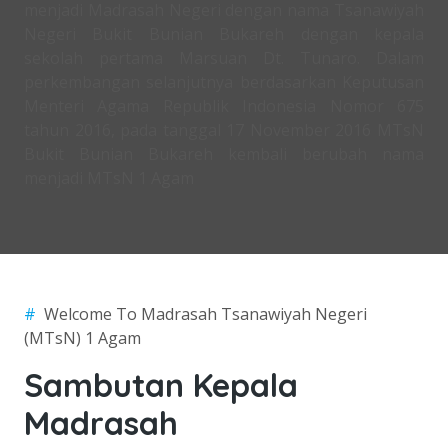
menjadi Madrasah Negeri dengan nama Tsanawiyah
Negeri Bukit Bunian Bukareh dengan kepala
sekolah pertama Marsuan Dt. Tunaro. Dalam
perkembangan selanjutnya berdasarkan Keputusan
Menteri Agama Republik Indonesia Nomor 675
tahun 2016, pada tanggal 17 November 2016 MTsN
Bukit Bunian Bukareh kembali berubah nama
menjadi MTsN 1 Agam
#
Welcome To Madrasah Tsanawiyah Negeri
(MTsN) 1 Agam
Sambutan Kepala
Madrasah